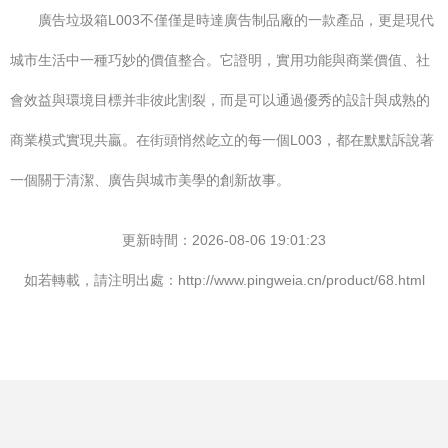
廣告垃圾箱L003不僅僅是時達廣告制品廠的一款產品，更是現代
城市生活中一種巧妙的價值整合。它證明，實用功能與商業價值、社
會效益與環境目標并非彼此割裂，而是可以通過優秀的設計與成熟的
商業模式實現共贏。在街頭悄然屹立的每一個L003，都在默默訴說著
一個關于清潔、廣告與城市美學的創新故事。
更新時間：2026-08-06 19:01:23
如若轉載，請注明出處：http://www.pingweia.cn/product/68.html