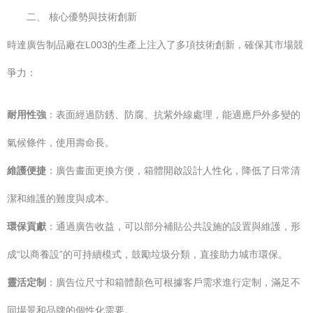
二、 核心優勢與技術創新
時達廣告制品廠在L003的生產上注入了多項技術創新，確保其市場競
爭力：
耐用性強
：表面經過防銹、防腐、抗紫外線處理，能適應戶外多變的
氣候條件，使用壽命長。
維護便捷
：廣告畫面更換方便，箱體開啟設計人性化，降低了日常清
潔和維護的難度與成本。
環保貢獻
：通過廣告收益，可以部分補貼公共設施的設置與維護，形
成“以商養設”的可持續模式，鼓勵垃圾分類，直接助力城市環保。
靈活定制
：廣告位尺寸和箱體顏色可根據客戶需求進行定制，滿足不
同場景和品牌的個性化需要。