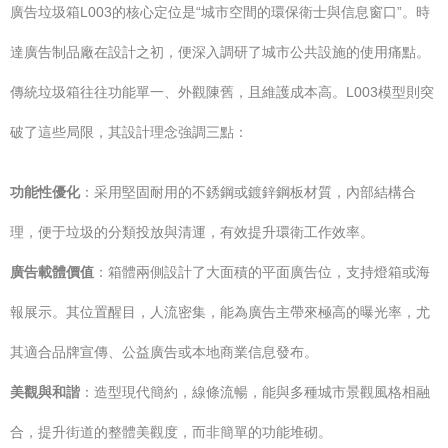
廣告垃圾箱L003的核心定位是“城市空間的環保衛士與信息窗口”。時
達廣告制品廠在設計之初，便深入調研了城市公共設施的使用痛點。
傳統垃圾箱往往功能單一、外觀陳舊，且維護成本高。L003模型則突
破了這些局限，其設計理念強調三點：
功能性優化
：采用堅固耐用的不銹鋼或鍍鋅鋼板材質，內部結構合
理，便于垃圾的分類投放與清運，有效提升環衛工作效率。
廣告載體價值
：箱體兩側設計了大面積的平面廣告位，支持燈箱或海
報展示。其位置醒目，人流密集，能為廣告主帶來極高的曝光率，尤
其適合品牌宣傳、公益廣告或本地商業信息發布。
美觀與和諧
：造型現代簡約，線條流暢，能與多種城市景觀風格相融
合，提升街道的整體美觀度，而非簡單的功能堆砌。