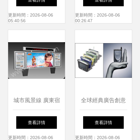
查看詳情
查看詳情
8887與8890號車換
設計靈感之門
更新時間：2026-08-06
更新時間：2026-08-06
05:40:56
00:26:47
上棒棰 廣告
城市風景線 廣東宿
全球經典廣告創意
豫區LED燈光滾動
三例 從幽默到情感
查看詳情
查看詳情
閱報欄BS XL公共
的品牌敘事
更新時間：2026-08-06
更新時間：2026-08-06