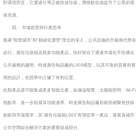
對環境而言，它通過引導正確投放垃圾，潛移默化地提升了公眾的環
保意識。
四、 市場前景與行業思考
隨著“智慧城市”和“精細化運營”理念的深入，公共設施的升級換代勢在
必行。廣告垃圾箱這類多功能產品，恰好契合了通過市場化手段優化
公共服務的趨勢。時達廣告制品廠的L003模型，以其可靠的質量和實
用的設計，在競爭中占據了有利位置。
此類產品還可能集成更多智能元素，如滿溢報警、太陽能照明、Wi-Fi
熱點等，進一步拓展其功能邊界。時達廣告制品廠若能持續聚焦技術
創新與市場需求，其“廣告垃圾箱L003”有望從單一產品，發展為城市
公共空間綜合解決方案的重要組成部分。